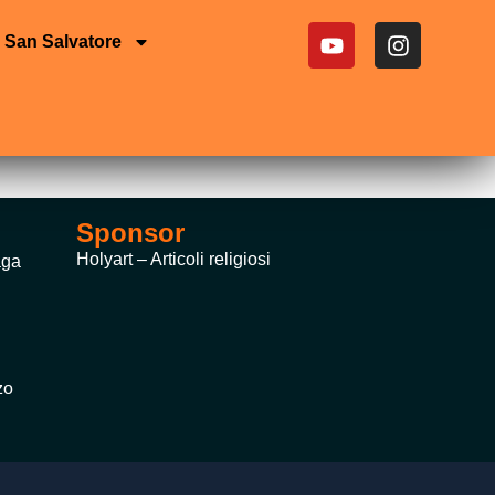
San Salvatore
Sponsor
Holyart – Articoli religiosi
aga
zo