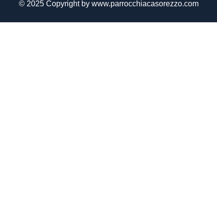
©
2025
Copyright by www.parrocchiacasorezzo.com