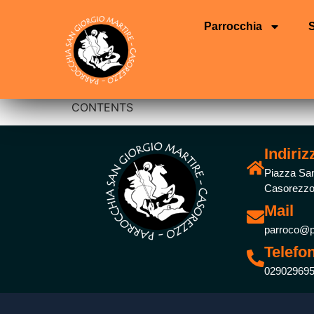
Parrocchia
CONTENTS
Indiriz
Piazza San
Casorezzo
Mail
parroco@p
Telefo
02902969