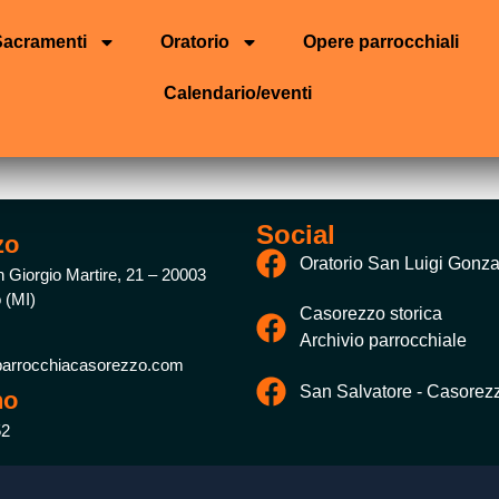
Sacramenti
Oratorio
Opere parrocchiali
Calendario/eventi
Social
zo
Oratorio San Luigi Gonz
 Giorgio Martire, 21 – 20003
 (MI)
Casorezzo storica
Archivio parrocchiale
arrocchiacasorezzo.com
San Salvatore - Casorez
no
52